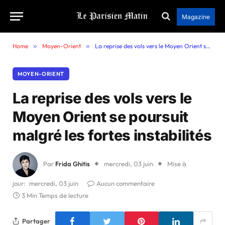
Magazine
Home
»
Moyen-Orient
»
La reprise des vols vers le Moyen Orient se poursuit malgré les fortes instabilités
MOYEN-ORIENT
La reprise des vols vers le
Moyen Orient se poursuit
malgré les fortes instabilités
Par
Frida Ghitis
mercredi, 03 juin
Mise à
jour:
mercredi, 03 juin
Aucun commentaire
3 Min Temps de lecture
Partager