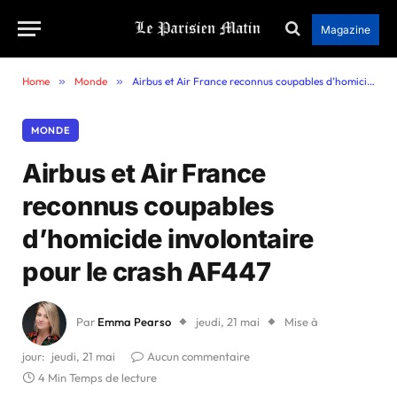
Magazine
Home
»
Monde
»
Airbus et Air France reconnus coupables d’homicide involontaire pour le crash AF447
MONDE
Airbus et Air France
reconnus coupables
d’homicide involontaire
pour le crash AF447
Par
Emma Pearso
jeudi, 21 mai
Mise à
jour:
jeudi, 21 mai
Aucun commentaire
4 Min Temps de lecture