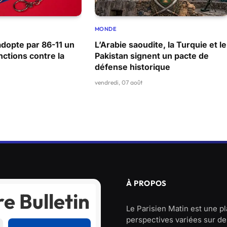
MONDE
adopte par 86-11 un
L’Arabie saoudite, la Turquie et le
ctions contre la
Pakistan signent un pacte de
défense historique
vendredi, 07 août
À PROPOS
e Bulletin
Le Parisien Matin est une p
perspectives variées sur des