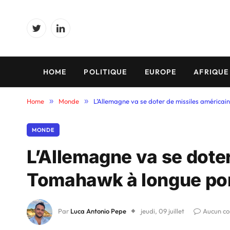
Twitter
LinkedIn
HOME
POLITIQUE
EUROPE
AFRIQUE
Home
»
Monde
»
L’Allemagne va se doter de missiles américa
MONDE
L’Allemagne va se dote
Tomahawk à longue po
Par
Luca Antonio Pepe
jeudi, 09 juillet
Aucun c