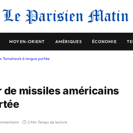
MOYEN-ORIENT
AMÉRIQUES
ÉCONOMIE
TE
ins Tomahawk à longue portée
r de missiles américains
rtée
ommentaire
2 Min Temps de lecture