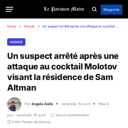
Magazine
Home
»
Monde
»
Un suspect arrêté après une attaque au cocktail Molotov visant la résidence de Sam Altman
MONDE
Un suspect arrêté après une
attaque au cocktail Molotov
visant la résidence de Sam
Altman
Par
Angela Aiello
vendredi, 10 avril
Mise à
jour:
vendredi, 10 avril
Aucun commentaire
5 Min Temps de lecture