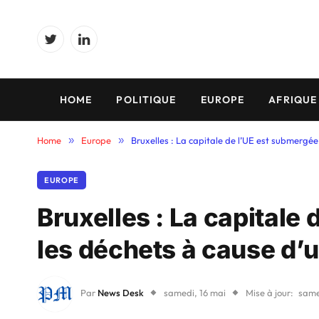
Twitter
LinkedIn
HOME
POLITIQUE
EUROPE
AFRIQUE
Home
»
Europe
»
Bruxelles : La capitale de l’UE est submergé
EUROPE
Bruxelles : La capitale
les déchets à cause d’
Par
News Desk
samedi, 16 mai
Mise à jour:
same