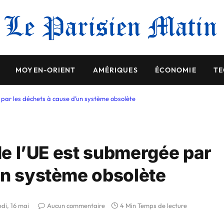
MOYEN-ORIENT
AMÉRIQUES
ÉCONOMIE
TE
e par les déchets à cause d’un système obsolète
 de l’UE est submergée par
un système obsolète
di, 16 mai
Aucun commentaire
4 Min Temps de lecture