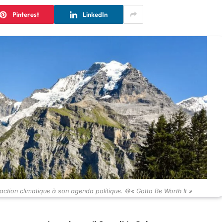
Pinterest
LinkedIn
l’action climatique à son agenda politique. ©« Gotta Be Worth It »