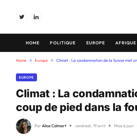
Twitter
LinkedIn
HOME
POLITIQUE
EUROPE
AFRIQUE
Home
»
Europe
»
Climat : La condamnation de la Suisse met un
EUROPE
Climat : La condamnati
coup de pied dans la fo
Par
Alice Colmart
vendredi, 19 avril
Mise à jour: