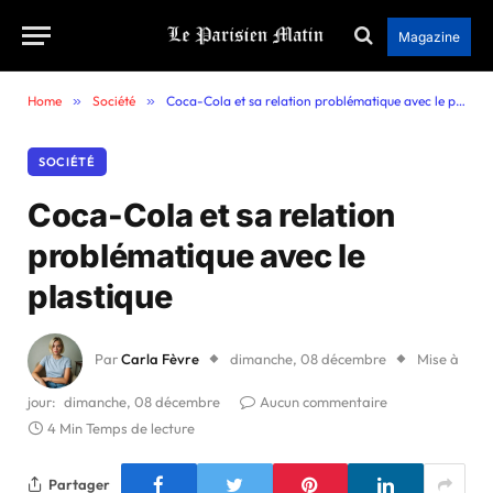
Magazine
Home
»
Société
»
Coca-Cola et sa relation problématique avec le plastique
SOCIÉTÉ
Coca-Cola et sa relation
problématique avec le
plastique
Par
Carla Fèvre
dimanche, 08 décembre
Mise à
jour:
dimanche, 08 décembre
Aucun commentaire
4 Min Temps de lecture
Partager