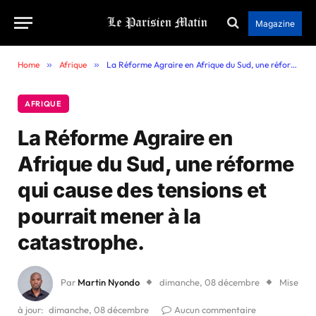
Magazine
Home
»
Afrique
»
La Réforme Agraire en Afrique du Sud, une réforme qui cause des tensions et pourrait mener à la catastrophe.
AFRIQUE
La Réforme Agraire en
Afrique du Sud, une réforme
qui cause des tensions et
pourrait mener à la
catastrophe.
Par
Martin Nyondo
dimanche, 08 décembre
Mise
à jour:
dimanche, 08 décembre
Aucun commentaire