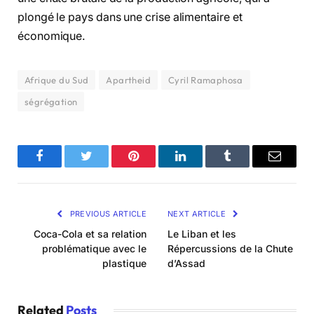
plongé le pays dans une crise alimentaire et
économique.
Afrique du Sud
Apartheid
Cyril Ramaphosa
ségrégation
Facebook
Twitter
Pinterest
LinkedIn
Tumblr
Email
PREVIOUS ARTICLE
NEXT ARTICLE
Coca-Cola et sa relation
Le Liban et les
problématique avec le
Répercussions de la Chute
plastique
d’Assad
Related
Posts