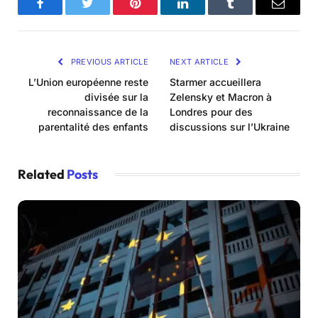
Facebook
Twitter
Pinterest
LinkedIn
Tumblr
Email
PREVIOUS ARTICLE
NEXT ARTICLE
L’Union européenne reste
Starmer accueillera
divisée sur la
Zelensky et Macron à
reconnaissance de la
Londres pour des
parentalité des enfants
discussions sur l’Ukraine
Related
Posts