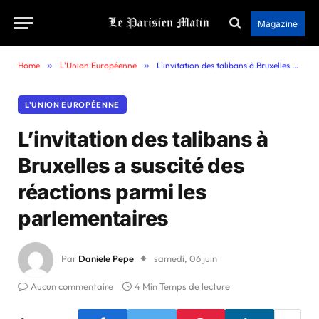
Magazine
Home
»
L'Union Européenne
»
L’invitation des talibans à Bruxelles a suscité des réactions parmi les parlementaires
L'UNION EUROPÉENNE
L’invitation des talibans à
Bruxelles a suscité des
réactions parmi les
parlementaires
Par
Daniele Pepe
samedi, 06 juin
Aucun commentaire
4 Min Temps de lecture