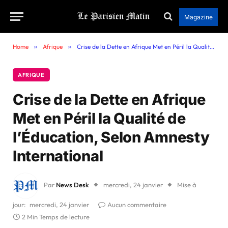
Magazine
Home
»
Afrique
»
Crise de la Dette en Afrique Met en Péril la Qualité de l’Éducation, Selon Amnesty International
AFRIQUE
Crise de la Dette en Afrique
Met en Péril la Qualité de
l’Éducation, Selon Amnesty
International
Par
News Desk
mercredi, 24 janvier
Mise à
jour:
mercredi, 24 janvier
Aucun commentaire
2 Min Temps de lecture