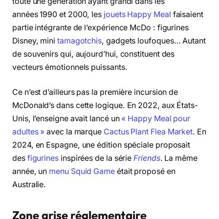
toute une génération ayant grandi dans les
années 1990 et 2000, les
jouets Happy Meal
faisaient
partie intégrante de l’expérience McDo : figurines
Disney, mini
tamagotchis
, gadgets loufoques… Autant
de souvenirs qui, aujourd’hui, constituent des
vecteurs émotionnels puissants.
Ce n’est d’ailleurs pas la première incursion de
McDonald’s dans cette logique. En 2022, aux États-
Unis, l’enseigne avait lancé un
« Happy Meal pour
adultes »
avec la marque
Cactus Plant Flea Market
. En
2024, en Espagne, une édition spéciale proposait
des
figurines
inspirées de la série
Friends
. La même
année, un
menu Squid Game
était proposé en
Australie.
Zone grise réglementaire