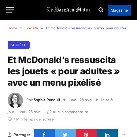
Magazine
Home
»
Société
»
Et McDonald’s ressuscita les jouets « pour adultes » avec un menu pixélisé
SOCIÉTÉ
Et McDonald’s ressuscita
les jouets « pour adultes »
avec un menu pixélisé
Par
Sophie Renault
lundi, 28 avril
Mise à
jour:
lundi, 28 avril
Aucun commentaire
7 Min Temps de lecture
Partager