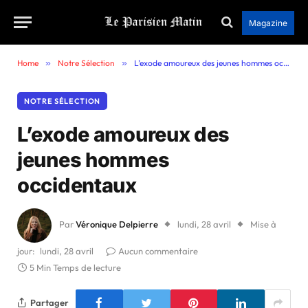
Magazine
Home
»
Notre Sélection
»
L’exode amoureux des jeunes hommes occidentaux
NOTRE SÉLECTION
L’exode amoureux des
jeunes hommes
occidentaux
Par
Véronique Delpierre
lundi, 28 avril
Mise à
jour:
lundi, 28 avril
Aucun commentaire
5 Min Temps de lecture
Partager