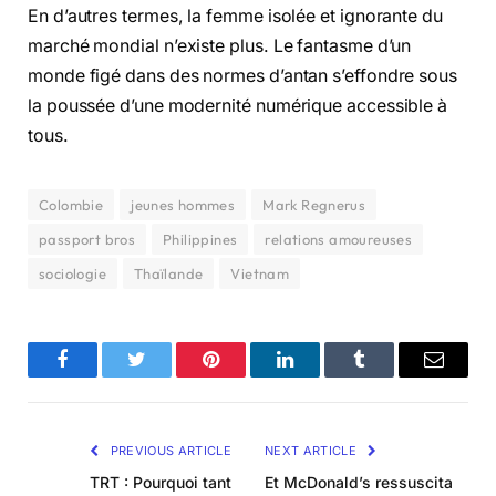
En d’autres termes, la femme isolée et ignorante du
marché mondial n’existe plus. Le fantasme d’un
monde figé dans des normes d’antan s’effondre sous
la poussée d’une modernité numérique accessible à
tous.
Colombie
jeunes hommes
Mark Regnerus
passport bros
Philippines
relations amoureuses
sociologie
Thaïlande
Vietnam
Facebook
Twitter
Pinterest
LinkedIn
Tumblr
Email
PREVIOUS ARTICLE
NEXT ARTICLE
TRT : Pourquoi tant
Et McDonald’s ressuscita