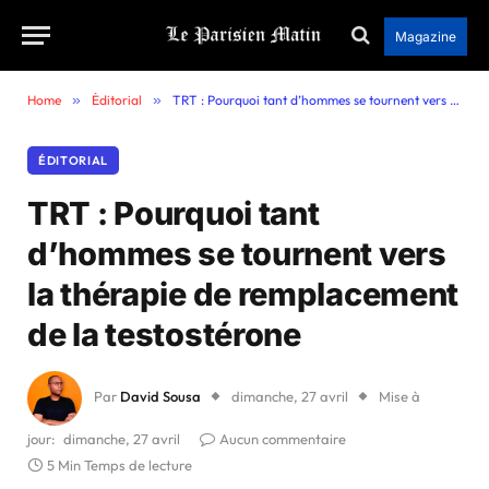
Magazine
Home
»
Éditorial
»
TRT : Pourquoi tant d’hommes se tournent vers la thérapie de remplacement de la testostérone
ÉDITORIAL
TRT : Pourquoi tant
d’hommes se tournent vers
la thérapie de remplacement
de la testostérone
Par
David Sousa
dimanche, 27 avril
Mise à
jour:
dimanche, 27 avril
Aucun commentaire
5 Min Temps de lecture