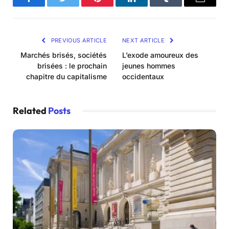
Facebook
Twitter
Pinterest
LinkedIn
Tumblr
Email
PREVIOUS ARTICLE
NEXT ARTICLE
Marchés brisés, sociétés
L’exode amoureux des
brisées : le prochain
jeunes hommes
chapitre du capitalisme
occidentaux
Related
Posts