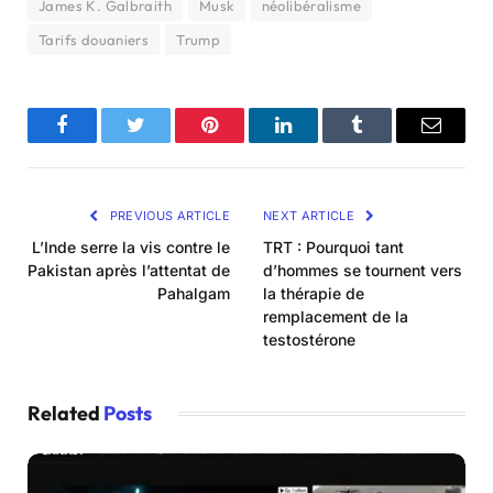
James K. Galbraith
Musk
néolibéralisme
Tarifs douaniers
Trump
Facebook
Twitter
Pinterest
LinkedIn
Tumblr
Email
PREVIOUS ARTICLE
NEXT ARTICLE
L’Inde serre la vis contre le
TRT : Pourquoi tant
Pakistan après l’attentat de
d’hommes se tournent vers
Pahalgam
la thérapie de
remplacement de la
testostérone
Related
Posts