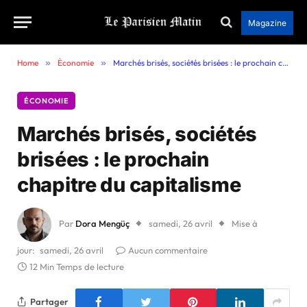
Magazine
Home
»
Économie
»
Marchés brisés, sociétés brisées : le prochain chapitre du capitalisme
ÉCONOMIE
Marchés brisés, sociétés
brisées : le prochain
chapitre du capitalisme
Par
Dora Mengüç
samedi, 26 avril
Mise à
jour:
samedi, 26 avril
Aucun commentaire
12 Min Temps de lecture
Partager