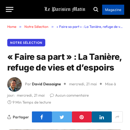
Magazine
Home
»
Notre Sélection
»
« Faire sa part » : La Tanière, refuge de vies et d’espoirs
NOTRE SÉLECTION
« Faire sa part » : La Tanière,
refuge de vies et d’espoirs
Par
David Dessaigne
mercredi, 21 mai
Mise à
jour:
mercredi, 21 mai
Aucun commentaire
9 Min Temps de lecture
Partager