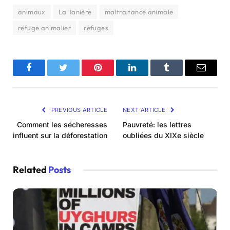
animaux
La Tanière
maltraitance animale
refuge animalier
refuges
Facebook
Twitter
Pinterest
LinkedIn
Tumblr
Email
PREVIOUS ARTICLE
NEXT ARTICLE
Comment les sécheresses
Pauvreté: les lettres
influent sur la déforestation
oubliées du XIXe siècle
Related
Posts