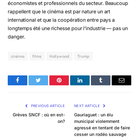
économistes et professionnels du secteur. Beaucoup
rappellent que le cinéma est par nature un art
international et que la coopération entre pays a
longtemps été une richesse pour l’industrie — pas un
danger.
cinéma
films
Hollywood
Trump
Facebook
Twitter
Pinterest
LinkedIn
Tumblr
Email
PREVIOUS ARTICLE
NEXT ARTICLE
Grèves SNCF : où en est-
Gauriaguet : un élu
on?
municipal violemment
agressé en tentant de faire
cesser un rodéo sauvage