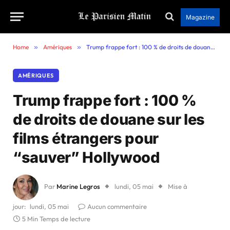
Magazine
Home
»
Amériques
»
Trump frappe fort : 100 % de droits de douane sur les films étrangers pour “sauver” Hollywood
AMÉRIQUES
Trump frappe fort : 100 %
de droits de douane sur les
films étrangers pour
“sauver” Hollywood
Par
Marine Legros
lundi, 05 mai
Mise à
jour:
lundi, 05 mai
Aucun commentaire
5 Min Temps de lecture