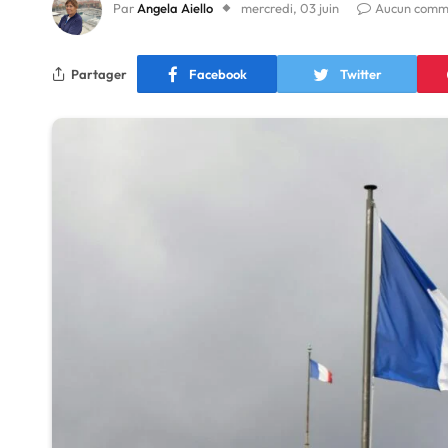
Par
Angela Aiello
mercredi, 03 juin
Aucun comm
Partager
Facebook
Twitter