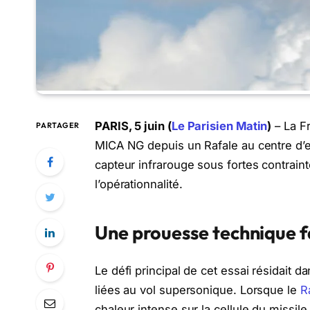
PARIS, 5 juin (
Le Parisien Matin
)
– La Fr
PARTAGER
MICA NG depuis un Rafale au centre d’es
capteur infrarouge sous fortes contrain
l’opérationnalité.
Une prouesse technique fa
Le défi principal de cet essai résidait 
liées au vol supersonique. Lorsque le
R
chaleur intense sur la cellule du missi