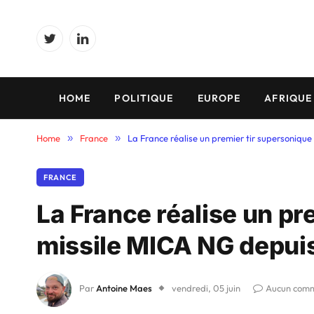
Twitter
LinkedIn
HOME
POLITIQUE
EUROPE
AFRIQUE
Home
»
France
»
La France réalise un premier tir supersoniqu
FRANCE
La France réalise un pr
missile MICA NG depuis
Par
Antoine Maes
vendredi, 05 juin
Aucun comm