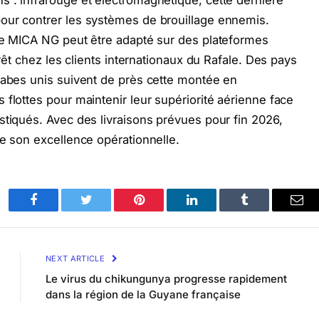
 : infrarouge et électromagnétique, cette dernière
our contrer les systèmes de brouillage ennemis.
 le MICA NG peut être adapté sur des plateformes
érêt chez les clients internationaux du Rafale. Des pays
rabes unis suivent de près cette montée en
 flottes pour maintenir leur supériorité aérienne face
stiqués. Avec des livraisons prévues pour fin 2026,
me son excellence opérationnelle.
Facebook
Twitter
Pinterest
LinkedIn
Tumblr
Ema
NEXT ARTICLE
Le virus du chikungunya progresse rapidement
dans la région de la Guyane française