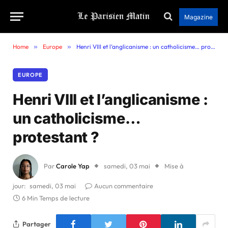
Magazine
Home
»
Europe
»
Henri VIII et l’anglicanisme : un catholicisme… protestant ?
EUROPE
Henri VIII et l’anglicanisme :
un catholicisme…
protestant ?
Par
Carole Yap
samedi, 03 mai
Mise à
jour:
samedi, 03 mai
Aucun commentaire
6 Min Temps de lecture
Partager