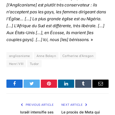
[l’Anglicanisme] est plutôt très conservateur : ils
n’acceptent pas les gays, les femmes dirigeant dans
l’Église… […] La plus grande église est au Nigéria.
[…] L’Afrique du Sud est différente, très libérale. […]
Aux États-Unis […], en Écosse, ils marient [les
couples gays]. […] Ici, nous [les] bénissons.
»
anglicanisme
Anne Boleyn
Catherine d’Aragon
Henri VIII
Tudor
Facebook
Twitter
Pinterest
LinkedIn
Tumblr
Email
PREVIOUS ARTICLE
NEXT ARTICLE
Israël intensifie ses
Le procès de Meta qui