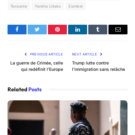
Tanzanie
Yankho Likaku
Zambie
Facebook
Twitter
Pinterest
LinkedIn
Tumblr
Email
PREVIOUS ARTICLE
NEXT ARTICLE
La guerre de Crimée, celle
Trump lutte contre
qui redéfinit l’Europe
l’immigration sans relâche
Related
Posts