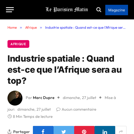
Magazine
Home
»
Afrique
»
Industrie spatiale : Quand est-ce que l’Afrique sera au top?
AFRIQUE
Industrie spatiale : Quand
est-ce que l’Afrique sera au
top?
Par
Marc Dupre
dimanche, 27 juillet
Mise à
jour:
dimanche, 27 juillet
Aucun commentaire
8 Min Temps de lecture
Partager