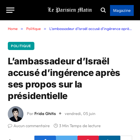
Magazine
Home
»
Politique
»
L’ambassadeur d’Israël accusé d’ingérence après ses propos sur la présidentielle
POLITIQUE
L’ambassadeur d’Israël
accusé d’ingérence après
ses propos sur la
présidentielle
Par
Frida Ghitis
vendredi, 05 juin
Aucun commentaire
3 Min Temps de lecture