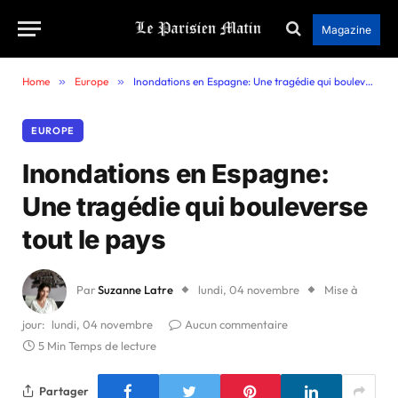
Magazine
Home
»
Europe
»
Inondations en Espagne: Une tragédie qui bouleverse tout le pays
EUROPE
Inondations en Espagne:
Une tragédie qui bouleverse
tout le pays
Par
Suzanne Latre
lundi, 04 novembre
Mise à
jour:
lundi, 04 novembre
Aucun commentaire
5 Min Temps de lecture
Partager