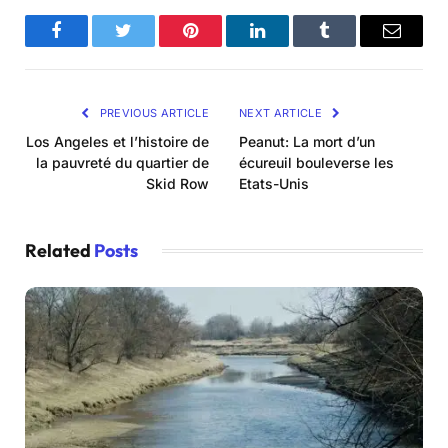
Facebook
Twitter
Pinterest
LinkedIn
Tumblr
Email
PREVIOUS ARTICLE
NEXT ARTICLE
Los Angeles et l’histoire de
Peanut: La mort d’un
la pauvreté du quartier de
écureuil bouleverse les
Skid Row
Etats-Unis
Related
Posts