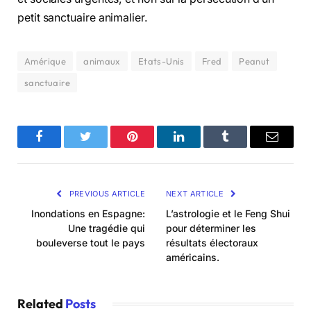
petit sanctuaire animalier.
Amérique
animaux
Etats-Unis
Fred
Peanut
sanctuaire
Facebook
Twitter
Pinterest
LinkedIn
Tumblr
Email
PREVIOUS ARTICLE
NEXT ARTICLE
Inondations en Espagne:
L’astrologie et le Feng Shui
Une tragédie qui
pour déterminer les
bouleverse tout le pays
résultats électoraux
américains.
Related
Posts