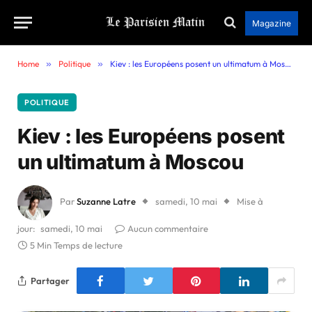
Magazine
Home
»
Politique
»
Kiev : les Européens posent un ultimatum à Moscou
POLITIQUE
Kiev : les Européens posent
un ultimatum à Moscou
Par
Suzanne Latre
samedi, 10 mai
Mise à
jour:
samedi, 10 mai
Aucun commentaire
5 Min Temps de lecture
Partager