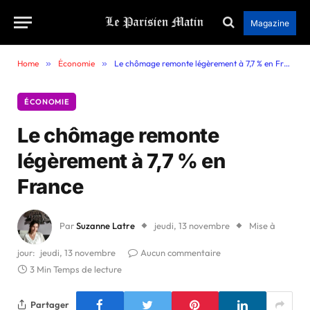
Magazine
Home
»
Économie
»
Le chômage remonte légèrement à 7,7 % en France
ÉCONOMIE
Le chômage remonte
légèrement à 7,7 % en
France
Par
Suzanne Latre
jeudi, 13 novembre
Mise à
jour:
jeudi, 13 novembre
Aucun commentaire
3 Min Temps de lecture
Partager