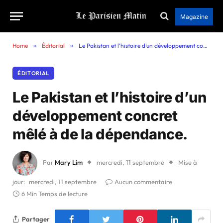
Magazine
Home
»
Éditorial
»
Le Pakistan et l’histoire d’un développement concret mêlé à de la dépendance.
ÉDITORIAL
Le Pakistan et l’histoire d’un
développement concret
mêlé à de la dépendance.
Par
Mary Lim
mercredi, 11 septembre
Mise à
jour:
mercredi, 11 septembre
Aucun commentaire
6 Min Temps de lecture
Partager