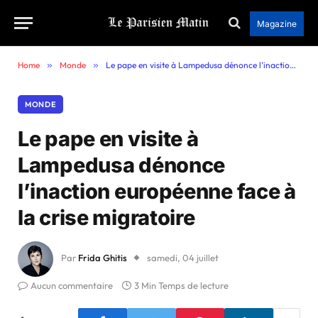
Magazine
Home
»
Monde
»
Le pape en visite à Lampedusa dénonce l’inaction européenne face à la crise migratoire
MONDE
Le pape en visite à
Lampedusa dénonce
l’inaction européenne face à
la crise migratoire
Par
Frida Ghitis
samedi, 04 juillet
Aucun commentaire
3 Min Temps de lecture