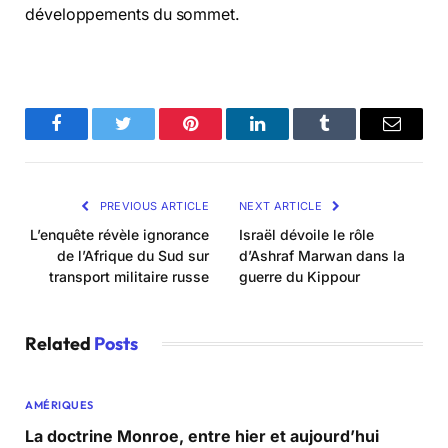
couverture en direct et des mises à jour sur les
développements du sommet.
Facebook
Twitter
Pinterest
LinkedIn
Tumblr
Email
PREVIOUS ARTICLE
NEXT ARTICLE
L’enquête révèle ignorance
Israël dévoile le rôle
de l’Afrique du Sud sur
d’Ashraf Marwan dans la
transport militaire russe
guerre du Kippour
Related
Posts
AMÉRIQUES