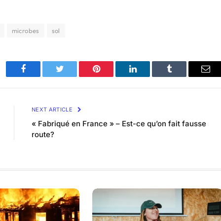
microbes
sol
Facebook
Twitter
Pinterest
LinkedIn
Tumblr
Ema
NEXT ARTICLE
« Fabriqué en France » – Est-ce qu’on fait fausse
route?