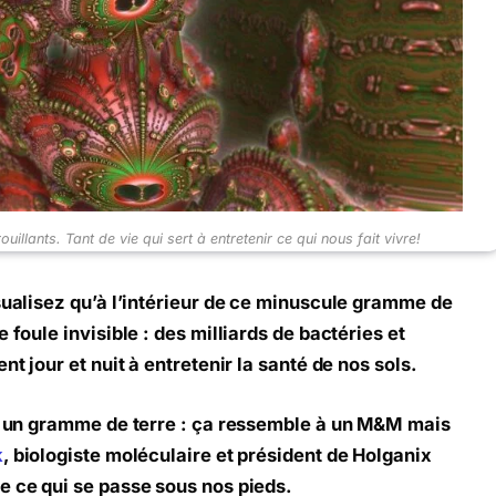
illants. Tant de vie qui sert à entretenir ce qui nous fait vivre!
isualisez qu’à l’intérieur de ce minuscule gramme de
 foule invisible : des milliards de bactéries et
nt jour et nuit à entretenir la santé de nos sols.
ns un gramme de terre : ça ressemble à un M&M
mais
k
, biologiste moléculaire et président de Holganix
e ce qui se passe sous nos pieds.