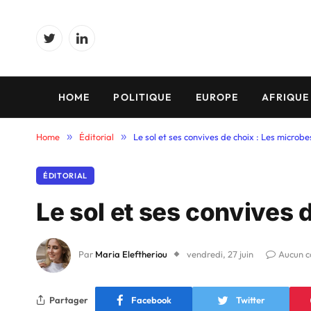
Twitter
LinkedIn
HOME
POLITIQUE
EUROPE
AFRIQUE
Home
»
Éditorial
»
Le sol et ses convives de choix : Les microbe
ÉDITORIAL
Le sol et ses convives 
Par
Maria Eleftheriou
vendredi, 27 juin
Aucun 
Partager
Facebook
Twitter