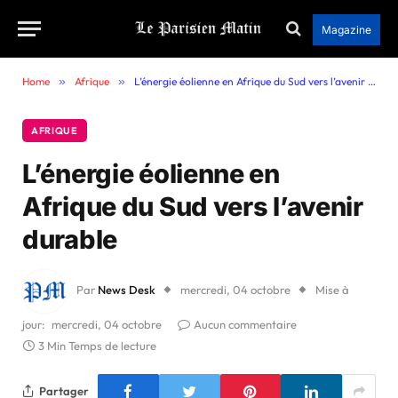
Magazine
Home
»
Afrique
»
L’énergie éolienne en Afrique du Sud vers l’avenir durable
AFRIQUE
L’énergie éolienne en
Afrique du Sud vers l’avenir
durable
Par
News Desk
mercredi, 04 octobre
Mise à
jour:
mercredi, 04 octobre
Aucun commentaire
3 Min Temps de lecture
Partager