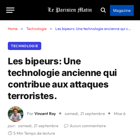
Magazine
Home
»
Technologie
»
Les bipeurs: Une technologie ancienne qui contribue aux attaques terroristes.
TECHNOLOGIE
Les bipeurs: Une
technologie ancienne qui
contribue aux attaques
terroristes.
Par
Vincent Roy
samedi, 21 septembre
Mise à
jour:
samedi, 21 septembre
Aucun commentaire
5 Min Temps de lecture