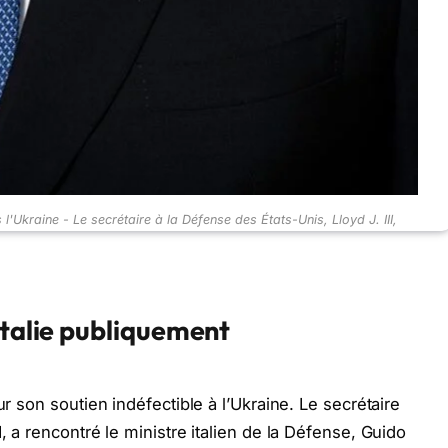
 l'Ukraine - Le secrétaire à la Défense des États-Unis, Lloyd J. III,
'Italie publiquement
our son soutien indéfectible à l’Ukraine. Le secrétaire
I, a rencontré le ministre italien de la Défense, Guido