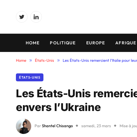
Twitter
LinkedIn
HOME
POLITIQUE
EUROPE
AFRIQUE
Home
»
États-Unis
»
Les États-Unis remercient l’Italie pour leu
ÉTATS-UNIS
Les États-Unis remercien
envers l’Ukraine
Par
Shantel Chisango
samedi, 23 mars
Mise à jou