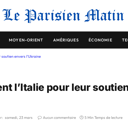
MOYEN-ORIENT
AMÉRIQUES
ÉCONOMIE
TE
r soutien envers l’Ukraine
t l’Italie pour leur soutie
r:
samedi, 23 mars
Aucun commentaire
5 Min Temps de lecture