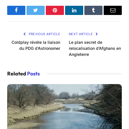
Facebook
Twitter
Pinterest
LinkedIn
Tumblr
Email
PREVIOUS ARTICLE
NEXT ARTICLE
Coldplay révèle la liaison
Le plan secret de
du PDG d’Astronomer
relocalisation d’Afghans en
Angleterre
Related
Posts