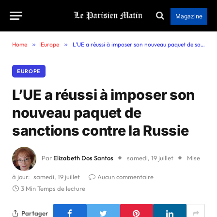
Magazine
Home
»
Europe
»
L’UE a réussi à imposer son nouveau paquet de sanctions contre la Russie
EUROPE
L’UE a réussi à imposer son
nouveau paquet de
sanctions contre la Russie
Par
Elizabeth Dos Santos
samedi, 19 juillet
Mise
à jour:
samedi, 19 juillet
Aucun commentaire
3 Min Temps de lecture
Partager