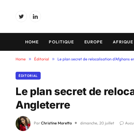
Twitter
LinkedIn
HOME
POLITIQUE
EUROPE
AFRIQUE
Home
»
Éditorial
»
Le plan secret de relocalisation d’Afghans e
ÉDITORIAL
Le plan secret de reloc
Angleterre
Par
Christine Moretto
dimanche, 20 juillet
Aucu