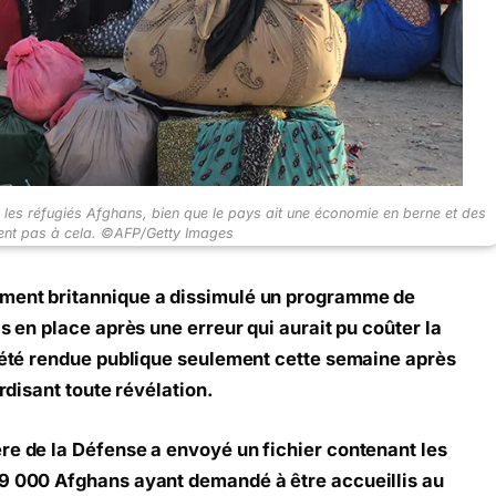
 les réfugiés Afghans, bien que le pays ait une économie en berne et des
ient pas à cela. ©AFP/Getty Images
ement britannique a dissimulé un programme de
is en place après une erreur qui aurait pu coûter la
a été rendue publique seulement cette semaine après
erdisant toute révélation.
re de la Défense a envoyé un fichier contenant les
19 000 Afghans ayant demandé à être accueillis au