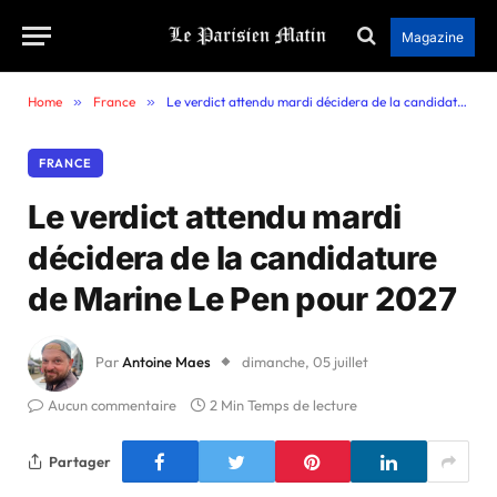
Magazine
Home
»
France
»
Le verdict attendu mardi décidera de la candidature de Marine Le Pen pour 2027
FRANCE
Le verdict attendu mardi
décidera de la candidature
de Marine Le Pen pour 2027
Par
Antoine Maes
dimanche, 05 juillet
Aucun commentaire
2 Min Temps de lecture
Partager