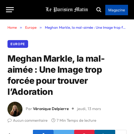
Magazine
Home
»
Europe
»
Meghan Markle, la mal-aimée : Une Image trop forcée pour trouver l’Adoration
EUROPE
Meghan Markle, la mal-
aimée : Une Image trop
forcée pour trouver
l’Adoration
Par
Véronique Delpierre
jeudi, 13 mars
Aucun commentaire
7 Min Temps de lecture