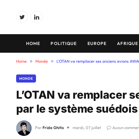
Twitter
LinkedIn
HOME
POLITIQUE
EUROPE
AFRIQUE
Home
»
Monde
»
L’OTAN va remplacer ses anciens avions AWA
MONDE
L’OTAN va remplacer s
par le système suédois
Par
Frida Ghitis
mardi, 07 juillet
Aucun commen