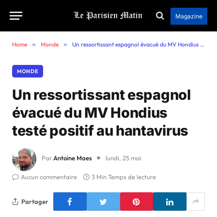
Magazine
Home
»
Monde
»
Un ressortissant espagnol évacué du MV Hondius testé positif au hantavirus
MONDE
Un ressortissant espagnol
évacué du MV Hondius
testé positif au hantavirus
Par
Antoine Maes
lundi, 25 mai
Aucun commentaire
3 Min Temps de lecture
Partager