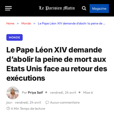
Magazine
Home
»
Monde
»
Le Pape Léon XIV demande d’abolir la peine de mort aux Etats Unis face au retour des exécutions
MONDE
Le Pape Léon XIV demande
d’abolir la peine de mort aux
Etats Unis face au retour des
exécutions
Par
Priya Saif
vendredi, 24 avril
Mise à
jour:
vendredi, 24 avril
Aucun commentaire
4 Min Temps de lecture