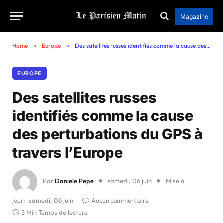
Magazine
Home
»
Europe
»
Des satellites russes identifiés comme la cause des perturbations du GPS à travers l’Europe
EUROPE
Des satellites russes
identifiés comme la cause
des perturbations du GPS à
travers l’Europe
Par
Daniele Pepe
samedi, 06 juin
Mise à
jour:
samedi, 06 juin
Aucun commentaire
5 Min Temps de lecture