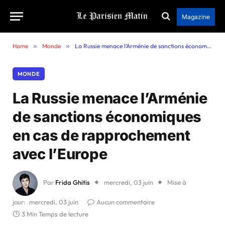
Magazine
Home
»
Monde
»
La Russie menace l’Arménie de sanctions économiques en cas de rapprochement avec l’Europe
MONDE
La Russie menace l’Arménie
de sanctions économiques
en cas de rapprochement
avec l’Europe
Par
Frida Ghitis
mercredi, 03 juin
Mise à
jour:
mercredi, 03 juin
Aucun commentaire
3 Min Temps de lecture