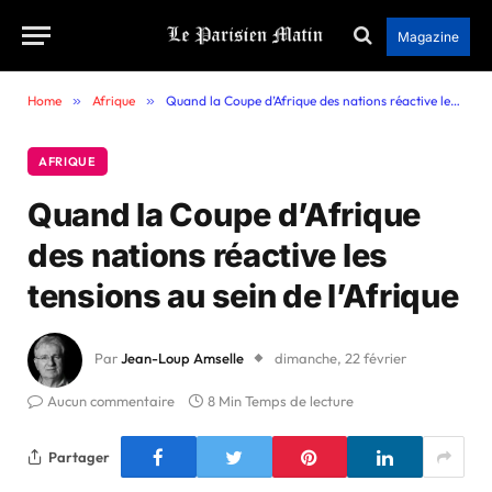
Magazine
Home
»
Afrique
»
Quand la Coupe d’Afrique des nations réactive les tensions au sein de l’Afrique
AFRIQUE
Quand la Coupe d’Afrique
des nations réactive les
tensions au sein de l’Afrique
Par
Jean-Loup Amselle
dimanche, 22 février
Aucun commentaire
8 Min Temps de lecture
Partager