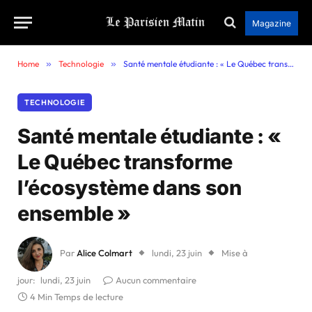
Magazine
Home
»
Technologie
»
Santé mentale étudiante : « Le Québec transforme l’écosystème dans son ensemble »
TECHNOLOGIE
Santé mentale étudiante : «
Le Québec transforme
l’écosystème dans son
ensemble »
Par
Alice Colmart
lundi, 23 juin
Mise à
jour:
lundi, 23 juin
Aucun commentaire
4 Min Temps de lecture