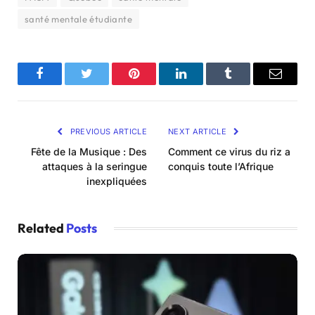
santé mentale étudiante
Facebook
Twitter
Pinterest
LinkedIn
Tumblr
Email
PREVIOUS ARTICLE
NEXT ARTICLE
Fête de la Musique : Des
Comment ce virus du riz a
attaques à la seringue
conquis toute l’Afrique
inexpliquées
Related
Posts