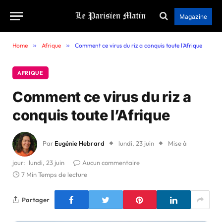
Magazine
Home
»
Afrique
»
Comment ce virus du riz a conquis toute l’Afrique
AFRIQUE
Comment ce virus du riz a
conquis toute l’Afrique
Par
Eugénie Hebrard
lundi, 23 juin
Mise à
jour:
lundi, 23 juin
Aucun commentaire
7 Min Temps de lecture
Partager