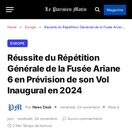
Magazine
Home
»
Europe
»
Réussite du Répétition Générale de la Fusée Ariane 6 en Prévision de son Vol Inaugural en 2024
EUROPE
Réussite du Répétition
Générale de la Fusée Ariane
6 en Prévision de son Vol
Inaugural en 2024
Par
News Desk
vendredi, 24 novembre
Mise à
jour:
vendredi, 24 novembre
Aucun commentaire
2 Min Temps de lecture