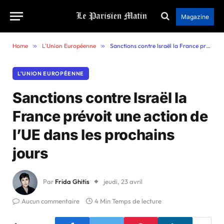
Magazine
Home
»
L'Union Européenne
»
Sanctions contre Israël la France prévoit une action de l’UE dans les prochains jours
L'UNION EUROPÉENNE
Sanctions contre Israël la
France prévoit une action de
l’UE dans les prochains
jours
Par
Frida Ghitis
jeudi, 23 avril
Aucun commentaire
4 Min Temps de lecture