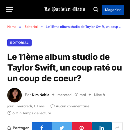
Magazine
Home
»
Éditorial
»
Le 11ème album studio de Taylor Swift, un coup raté ou un coup de coeur?
ÉDITORIAL
Le 11ème album studio de
Taylor Swift, un coup raté ou
un coup de coeur?
Par
Kim Noble
mercredi, 01 mai
Mise à
jour:
mercredi, 01 mai
Aucun commentaire
6 Min Temps de lecture
Partager