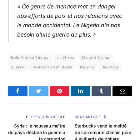
«
Ce genre de menace met en danger
nos efforts de paix et nos relations avec
le monde occidental. Le Nigeria n’a pas
besoin d’une guerre de plus.
»
Bola Ahmed Tinubu
chrétiens
Donald Trump
guerre
intervention militaire
Nigeria
Ted Cruz
Facebook
Twitter
Pinterest
LinkedIn
Tumblr
Email
PREVIOUS ARTICLE
NEXT ARTICLE
Syrie : le nouveau maître
Starbucks vend la moitié
du pays déclare la guerre à
de son empire chinois pour
la corruption
4 milliards de dollars