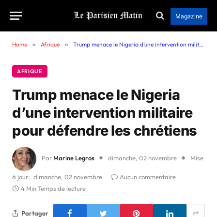
Magazine
Home
»
Afrique
»
Trump menace le Nigeria d’une intervention militaire pour défendre les chrétiens
AFRIQUE
Trump menace le Nigeria
d’une intervention militaire
pour défendre les chrétiens
Par
Marine Legros
dimanche, 02 novembre
Mise
à jour:
dimanche, 02 novembre
Aucun commentaire
4 Min Temps de lecture
Partager