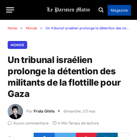
Magazine
Home
»
Monde
»
Un tribunal israélien prolonge la détention des militants de la flottille pour Gaza
MONDE
Un tribunal israélien
prolonge la détention des
militants de la flottille pour
Gaza
Par
Frida Ghitis
dimanche, 03 mai
Aucun commentaire
4 Min Temps de lecture