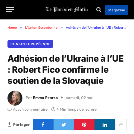
Magazine
Home
»
L'Union Européenne
»
Adhésion de l’Ukraine à l’UE : Robert Fico confirme le soutien de la Slovaquie
L'UNION EUROPÉENNE
Adhésion de l’Ukraine à l’UE
: Robert Fico confirme le
soutien de la Slovaquie
Par
Emma Pearso
samedi, 02 mai
Aucun commentaire
4 Min Temps de lecture
Partager